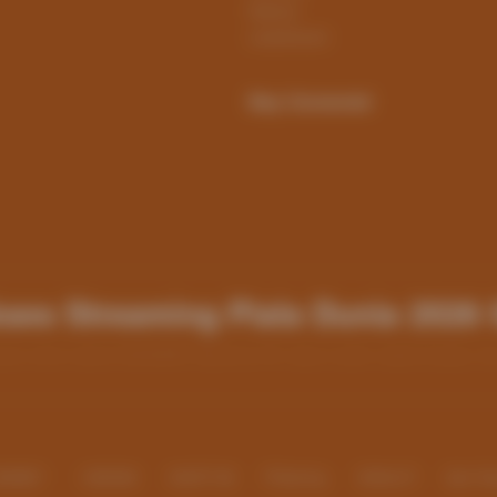
Referral
Leaderboard
Stay Connected
 Streaming Piala Dunia 2026 G
ecara online melalui SUKASPIN. Streaming HD, akses mudah, jadwal lengkap, 
Baca lebih
Partner
BOBET
CMD368
NSOFT 88
TFGaming
IDNSLOT
Spin Ro