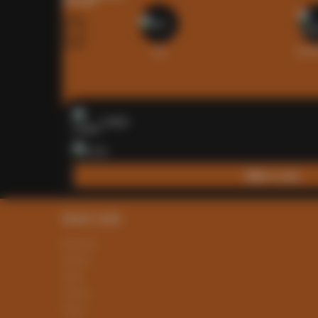
Hot
IDNA
Lotto
Main Lotto
Quick Links
Beranda
Sports+
Slots
Casino
Poker