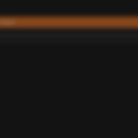
Promosi
1
2
3
4
5
6
7
8
9
10
11
12
13
14
15