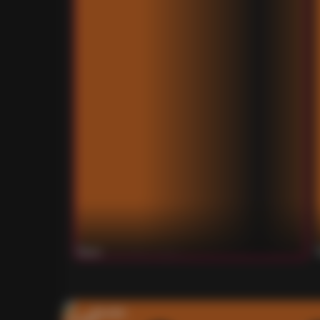
IDNLIVE
Arcade