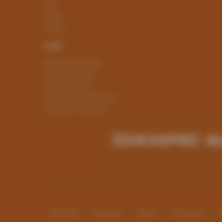
Lotto
Arcade
Fishing
Legal
Responsible Gaming
Syarat &Ketentuan
Kebijakan Privasi
Referral Syarat &Ketentuan
Pengaduan Konsumen
【SUKASPIN】Akses
Tonton pertandingan Piala Dunia 2026 s
IDNPOKER
IDNArcade
UboBet
SABA Sports
S