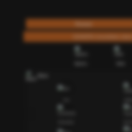
Promosi
SUKASPIN menyediakan akses streaming Piala D
Sports+
Slots
Slots
Hot
IDN
Exclusive
Fat 