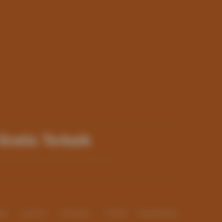
ratis Terbaik
dan pengalaman menonton tanpa gangguan.
yal
Level Up
Fat Panda
PG Soft
PragmaticPlay