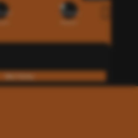
eslot
Minigame
Micro
Main Fishing