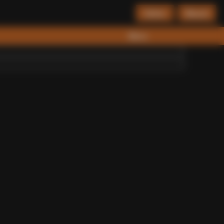
Daftar
Masuk
Menu