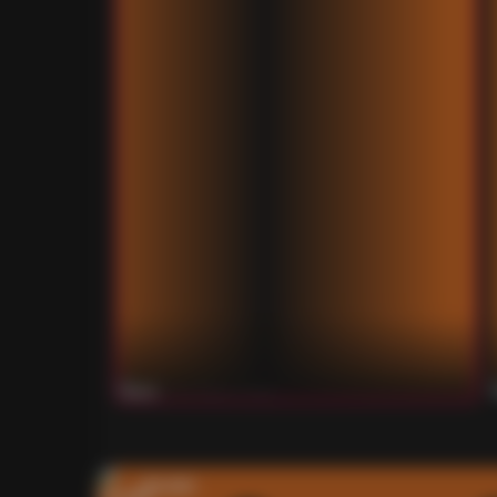
IDNLIVE
Arcade