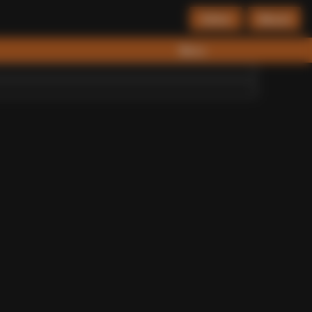
Daftar
Masuk
Menu