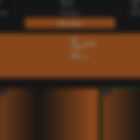
Soft
Slot Mania
Nolimi
Main Slots
Poker
201
267