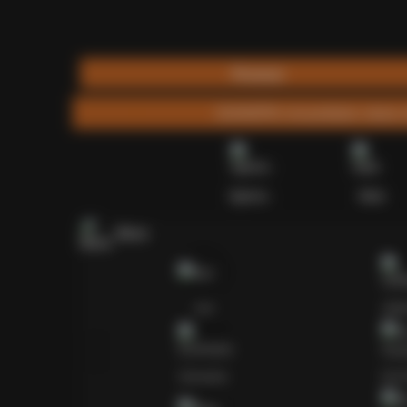
Promosi
SUKASPIN menyediakan akses streaming Piala 
Sports+
Slots
Slots
Hot
IDN
Exclusive
Fat 