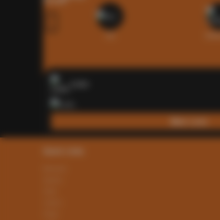
Hot
IDNA
Lotto
Main Lotto
Quick Links
Beranda
Sports+
Slots
Casino
Poker