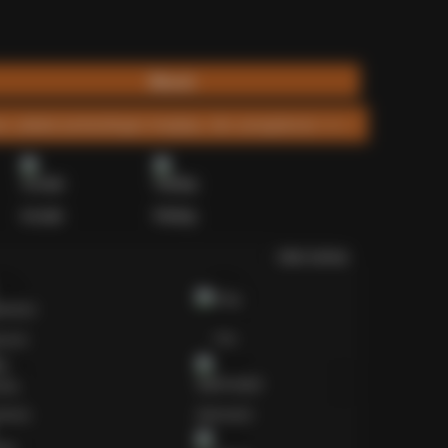
Masuk
tandingan lengkap, dan pengalaman menonton terbaik di berbagai per
Arcade
Fishing
Lihat semua
nero
TTG
Play
ames
Askmeslot
Liv