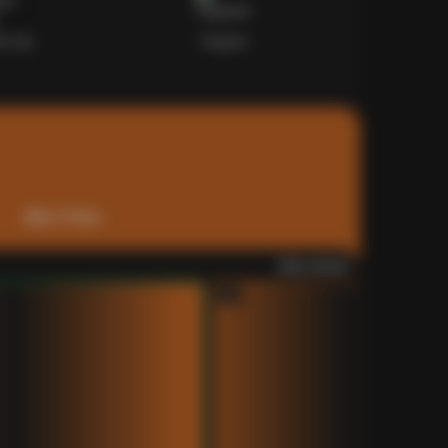
t City
Playtech
C
Main Poker
Lihat semua
53