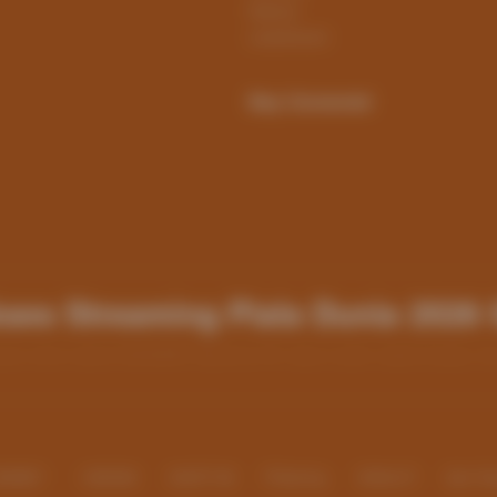
Referral
Leaderboard
Stay Connected
 Streaming Piala Dunia 2026 G
ecara online melalui SUKASPIN. Streaming HD, akses mudah, jadwal lengkap, 
Baca lebih
Partner
BOBET
CMD368
NSOFT 88
TFGaming
IDNSLOT
Spin Ro