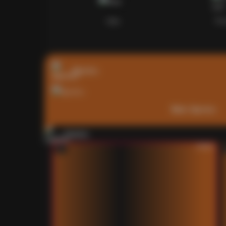
New
PG 
Sports+
Main Sports+
Casino
53