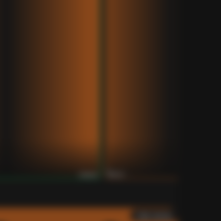
IDNLIVE
Lihat semua