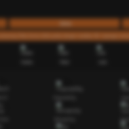
Daftar
Dunia 2026 gratis dengan kualitas HD, tayangan lancar, jadwal per
Casino
Poker
Lotto
SLOT
PragmaticPlay
Haba
Panda
Microgaming
5G G