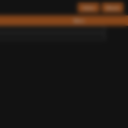
Daftar
Masuk
Menu