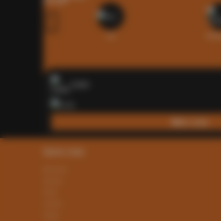
Hot
IDNA
Lotto
Main Lotto
Quick Links
Beranda
Sports+
Slots
Casino
Poker