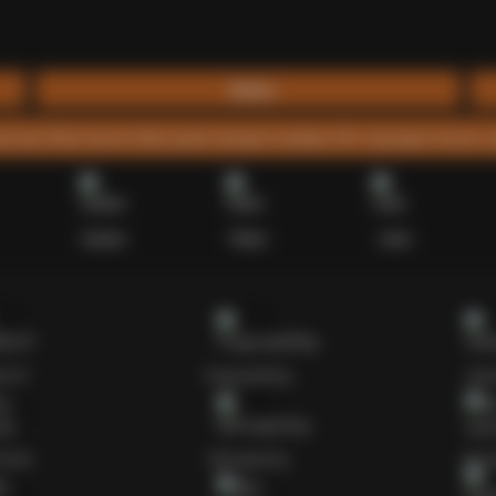
Daftar
 2026 gratis dengan kualitas HD, tayangan lancar, jadwal pertandin
Casino
Poker
Lotto
SLOT
PragmaticPlay
Haba
Panda
Microgaming
5G G