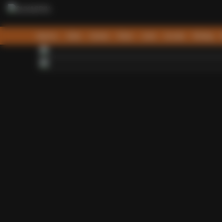
Beranda
Sports+
Slots
Casino
Poker
Lotto
Arcade
Fishing