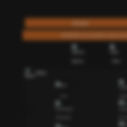
Promosi
SUKASPIN menyediakan akses streaming Piala Dunia
Sports+
Slots
Slots
Hot
IDN
Exclusive
Fat 