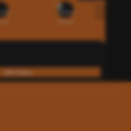
eslot
Minigame
Micro
Main Fishing