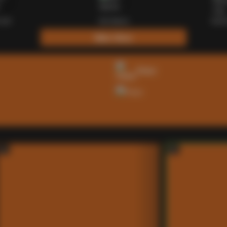
Soft
Slot Mania
Nolimi
Main Slots
Poker
201
267