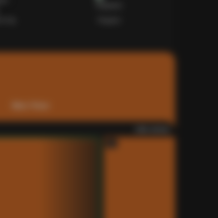
t City
Playtech
C
Main Poker
Lihat semua
53