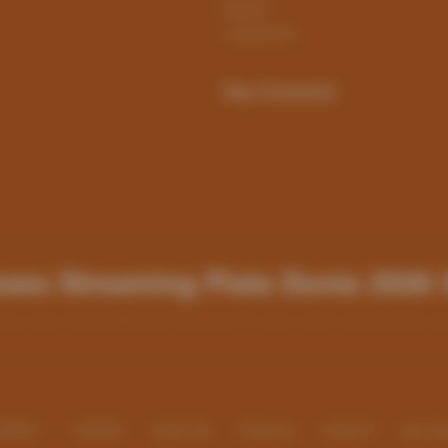
Referral
Leaderboard
Stay Connected
 Streaming Piala Dunia 2026 G
ecara online melalui SUKASPIN. Streaming HD, akses mudah, jadwal lengkap, 
Baca lebih
Partner
BOBET
CMD368
NSOFT 88
TFGaming
IDNSLOT
Spin Ro