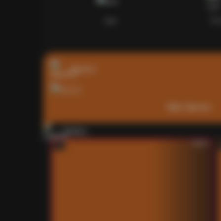
New
PG 
Sports+
Main Sports+
Casino
53