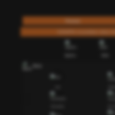
Promosi
SUKASPIN menyediakan akses streaming Piala Duni
Sports+
Slots
Slots
Hot
IDN
Exclusive
Fat 