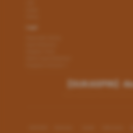
Lotto
Arcade
Fishing
Legal
Responsible Gaming
Syarat &Ketentuan
Kebijakan Privasi
Referral Syarat &Ketentuan
Pengaduan Konsumen
【SUKASPIN】Akses
Tonton pertandingan Piala Dunia 2026 s
IDNPOKER
IDNArcade
UboBet
SABA Sports
S