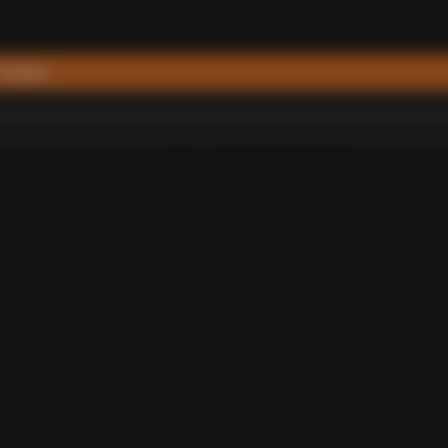
Promosi
1
2
3
4
5
6
7
8
9
10
11
12
13
14
15