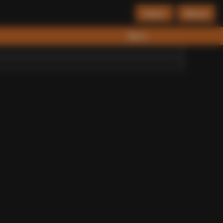
Daftar
Masuk
Menu