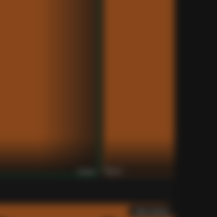
IDNLIVE
Lihat semua