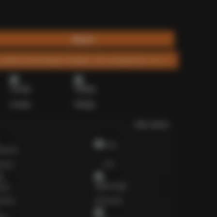
Masuk
ngan lengkap, dan pengalaman menonton terbaik di berbagai perangk
Arcade
Fishing
Lihat semua
nero
TTG
Play
ames
Askmeslot
Liv