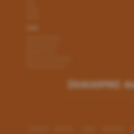
Lotto
Arcade
Fishing
Legal
Responsible Gaming
Syarat &Ketentuan
Kebijakan Privasi
Referral Syarat &Ketentuan
Pengaduan Konsumen
【SUKASPIN】Akses
Tonton pertandingan Piala Dunia 2026 s
IDNPOKER
IDNArcade
UboBet
SABA Sports
S