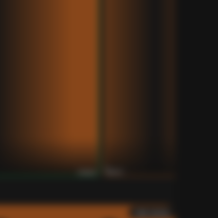
IDNLIVE
Lihat semua