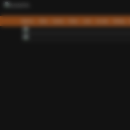
Beranda
Sports+
Slots
Casino
Poker
Lotto
Arcade
Fishing