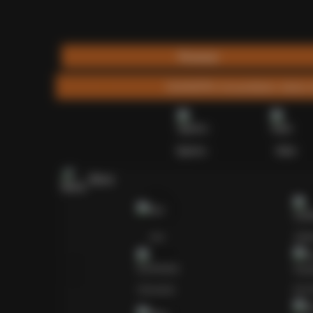
Promosi
SUKASPIN menyediakan akses streaming Piala Du
Sports+
Slots
Slots
Hot
IDN
Exclusive
Fat 