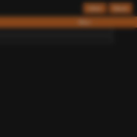
Daftar
Masuk
Menu