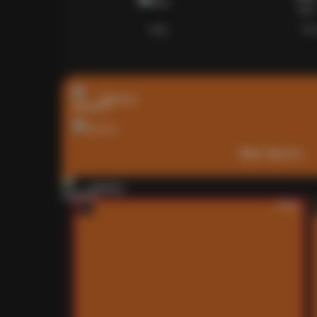
New
PG 
Sports+
Main Sports+
Casino
53