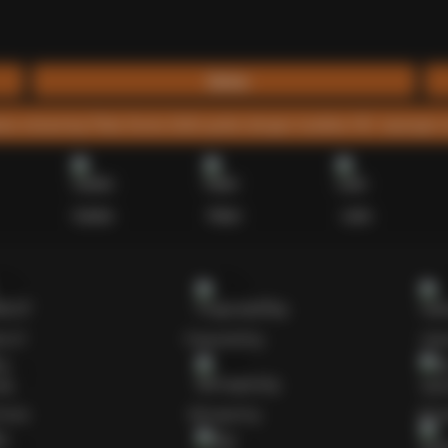
Daftar
a Dunia 2026 gratis dengan kualitas HD, tayangan lancar, jadwal p
Casino
Poker
Lotto
SLOT
PragmaticPlay
Haba
Panda
Microgaming
5G G