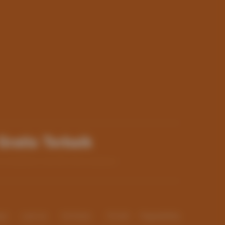
ratis Terbaik
dan pengalaman menonton tanpa gangguan.
yal
Level Up
Fat Panda
PG Soft
PragmaticPlay