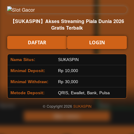
【SUKASPIN】Akses Streaming Piala Dunia 2026
Gratis Terbaik
DAFTAR
LOGIN
Nama Situs:
SUKASPIN
Minimal Deposit:
Rp 10,000
Minimal Withdraw:
Rp 30,000
Metode Deposit:
QRIS, Ewallet, Bank, Pulsa
© Copyright 2026
SUKASPIN
PragmaticPlay
Evolution
Main Casino