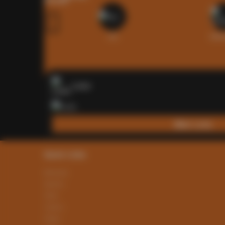
Hot
IDNA
Lotto
Main Lotto
Quick Links
Beranda
Sports+
Slots
Casino
Poker