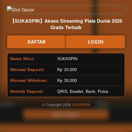
【SUKASPIN】Akses Streaming Piala Dunia 2026
Gratis Terbaik
DAFTAR
LOGIN
Nama Situs:
SUKASPIN
Minimal Deposit:
Rp 10,000
Minimal Withdraw:
Rp 30,000
Metode Deposit:
QRIS, Ewallet, Bank, Pulsa
© Copyright 2026
SUKASPIN
PragmaticPlay
Evolution
Main Casino