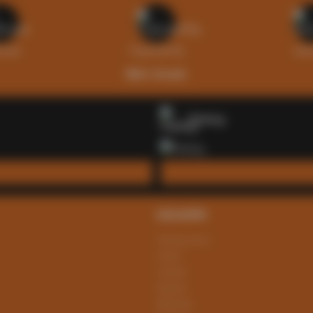
rcade
PragmaticPlay
Askm
Main Arcade
Fishing
SUKASPIN
Tentang Kami
Footer
Contact
Deposit
Withdraw