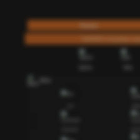
Promosi
SUKASPIN menyediakan akses streaming Piala D
Sports+
Slots
Slots
Hot
IDN
Exclusive
Fat 