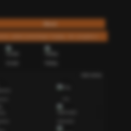
Masuk
andingan lengkap, dan pengalaman menonton terbaik di berbagai per
Arcade
Fishing
Lihat semua
nero
TTG
Play
ames
Askmeslot
Liv