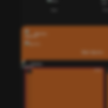
New
PG 
Sports+
Main Sports+
Casino
53