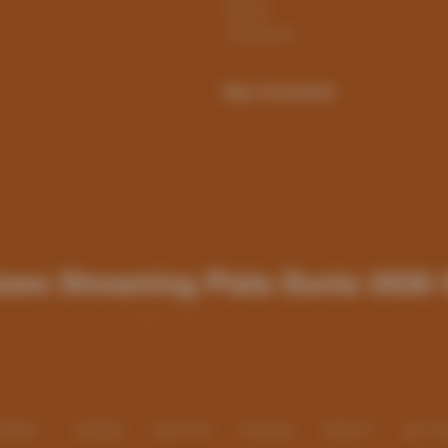
Referral
Leaderboard
Stay Connected
 Streaming Piala Dunia 2026 G
ecara online melalui SUKASPIN. Streaming HD, akses mudah, jadwal lengkap, 
Baca lebih
Partner
BOBET
CMD368
NSOFT 88
TFGaming
IDNSLOT
Spin Ro