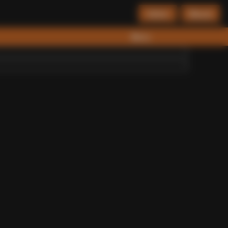
Daftar
Masuk
Menu