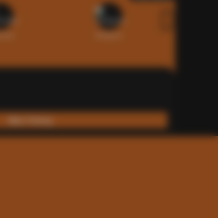
eslot
Minigame
Micro
Main Fishing