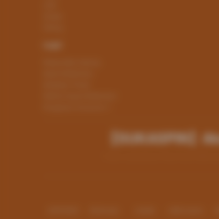
Lotto
Arcade
Fishing
Legal
Responsible Gaming
Syarat &Ketentuan
Kebijakan Privasi
Referral Syarat &Ketentuan
Pengaduan Konsumen
【SUKASPIN】Akses
Tonton pertandingan Piala Dunia 2026 s
IDNPOKER
IDNArcade
UboBet
SABA Sports
S