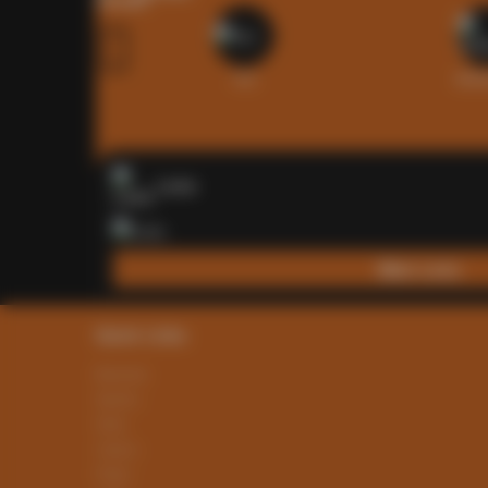
Hot
IDNA
Lotto
Main Lotto
Quick Links
Beranda
Sports+
Slots
Casino
Poker