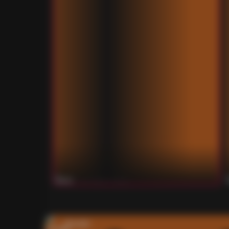
IDNLIVE
Arcade