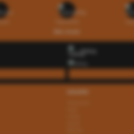
rcade
PragmaticPlay
Askm
Main Arcade
Fishing
SUKASPIN
Tentang Kami
Footer
Contact
Deposit
Withdraw