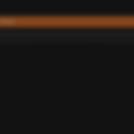
Promosi
1
2
3
4
5
6
7
8
9
10
11
12
13
14
15