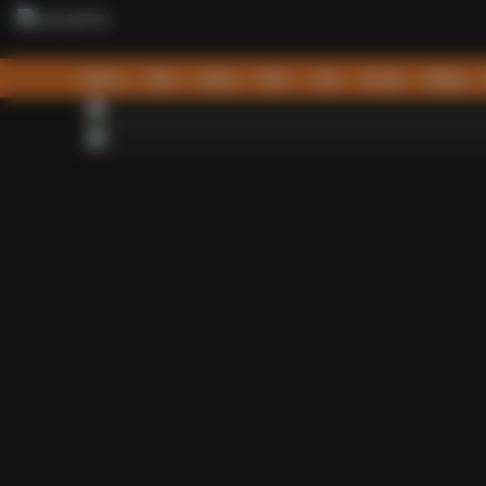
Beranda
Sports+
Slots
Casino
Poker
Lotto
Arcade
Fishing