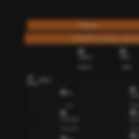
Promosi
SUKASPIN menyediakan akses streaming Piala D
Sports+
Slots
Slots
Hot
IDN
Exclusive
Fat 