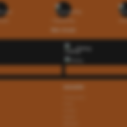
rcade
PragmaticPlay
Askm
Main Arcade
Fishing
SUKASPIN
Tentang Kami
Footer
Contact
Deposit
Withdraw