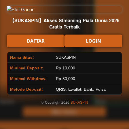
【SUKASPIN】Akses Streaming Piala Dunia 2026
Gratis Terbaik
DAFTAR
LOGIN
Nama Situs:
SUKASPIN
Minimal Deposit:
Rp 10,000
Minimal Withdraw:
Rp 30,000
Metode Deposit:
QRIS, Ewallet, Bank, Pulsa
© Copyright 2026
SUKASPIN
PragmaticPlay
Evolution
Main Casino