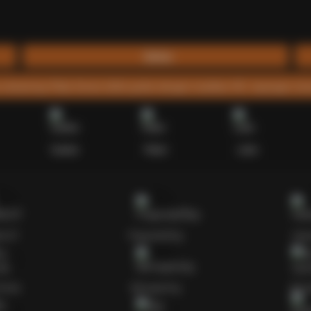
Daftar
ia 2026 gratis dengan kualitas HD, tayangan lancar, jadwal pertan
Casino
Poker
Lotto
SLOT
PragmaticPlay
Haba
Panda
Microgaming
5G G