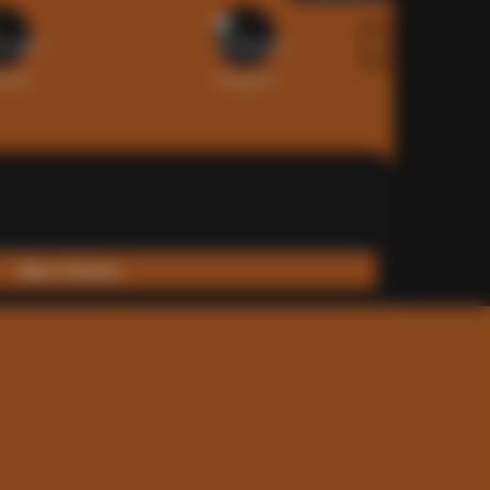
eslot
Minigame
Micro
Main Fishing