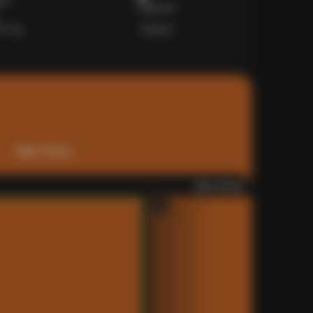
t City
Playtech
C
Main Poker
Lihat semua
53