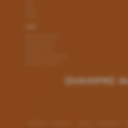
Lotto
Arcade
Fishing
Legal
Responsible Gaming
Syarat &Ketentuan
Kebijakan Privasi
Referral Syarat &Ketentuan
Pengaduan Konsumen
【SUKASPIN】Akses
Tonton pertandingan Piala Dunia 2026 s
IDNPOKER
IDNArcade
UboBet
SABA Sports
S