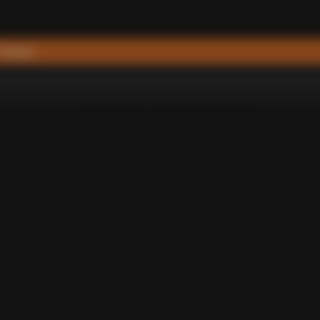
Promosi
1
2
3
4
5
6
7
8
9
10
11
12
13
14
15