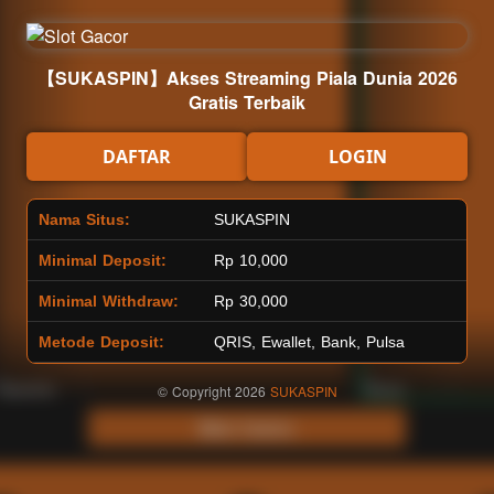
【SUKASPIN】Akses Streaming Piala Dunia 2026
Gratis Terbaik
DAFTAR
LOGIN
Nama Situs:
SUKASPIN
Minimal Deposit:
Rp 10,000
Minimal Withdraw:
Rp 30,000
Metode Deposit:
QRIS, Ewallet, Bank, Pulsa
© Copyright 2026
SUKASPIN
PragmaticPlay
Evolution
Main Casino