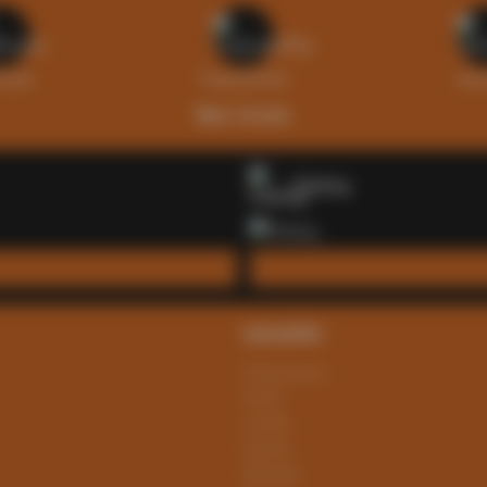
rcade
PragmaticPlay
Askm
Main Arcade
Fishing
SUKASPIN
Tentang Kami
Footer
Contact
Deposit
Withdraw