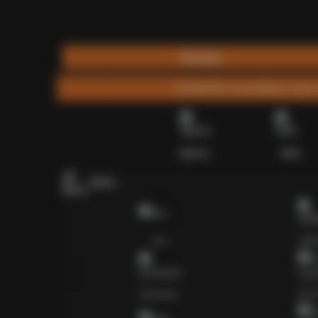
Promosi
SUKASPIN menyediakan akses streaming Piala Dun
Sports+
Slots
Slots
Hot
IDN
Exclusive
Fat 