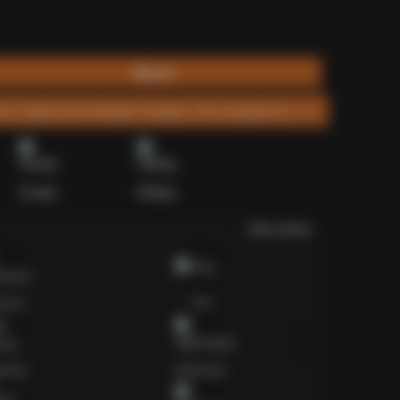
Masuk
dingan lengkap, dan pengalaman menonton terbaik di berbagai peran
Arcade
Fishing
Lihat semua
nero
TTG
Play
ames
Askmeslot
Liv