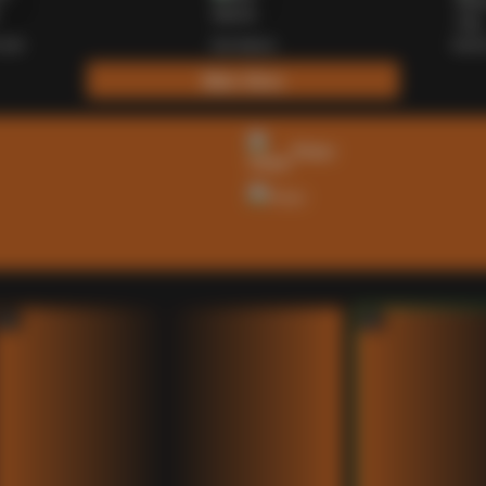
Soft
Slot Mania
Nolimi
Main Slots
Poker
201
267