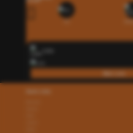
Hot
IDNA
Lotto
Main Lotto
Quick Links
Beranda
Sports+
Slots
Casino
Poker