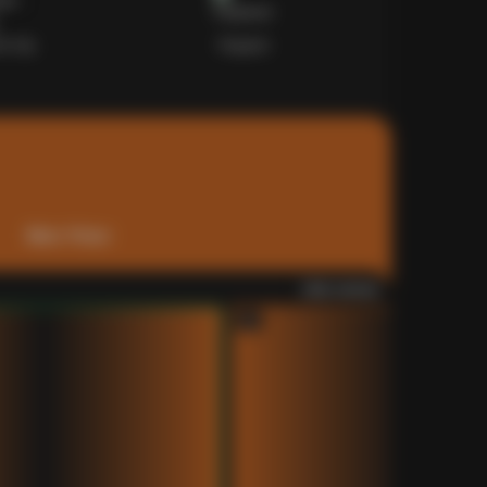
t City
Playtech
C
Main Poker
Lihat semua
53