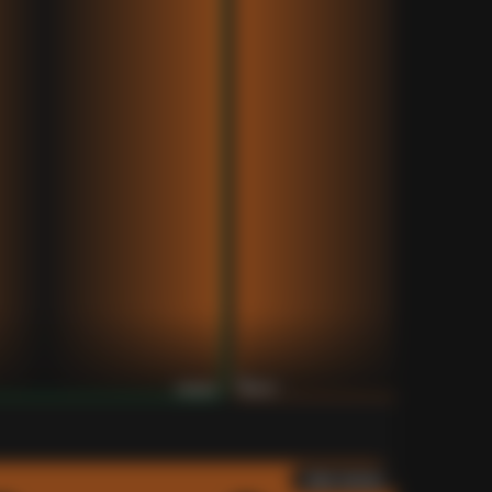
IDNLIVE
Lihat semua