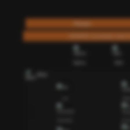
Promosi
SUKASPIN menyediakan akses streaming Piala 
Sports+
Slots
Slots
Hot
IDN
Exclusive
Fat 