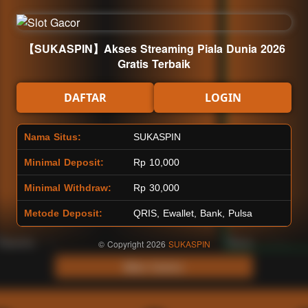
【SUKASPIN】Akses Streaming Piala Dunia 2026
Gratis Terbaik
DAFTAR
LOGIN
Nama Situs:
SUKASPIN
Minimal Deposit:
Rp 10,000
Minimal Withdraw:
Rp 30,000
Metode Deposit:
QRIS, Ewallet, Bank, Pulsa
© Copyright 2026
SUKASPIN
PragmaticPlay
Evolution
Main Casino