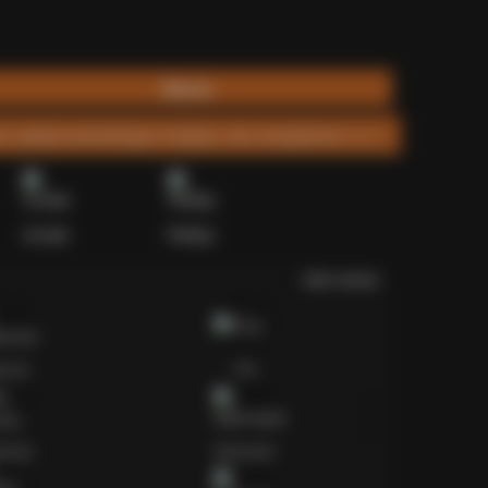
Masuk
tandingan lengkap, dan pengalaman menonton terbaik di berbagai per
Arcade
Fishing
Lihat semua
nero
TTG
Play
ames
Askmeslot
Liv