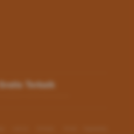
ratis Terbaik
dan pengalaman menonton tanpa gangguan.
yal
Level Up
Fat Panda
PG Soft
PragmaticPlay