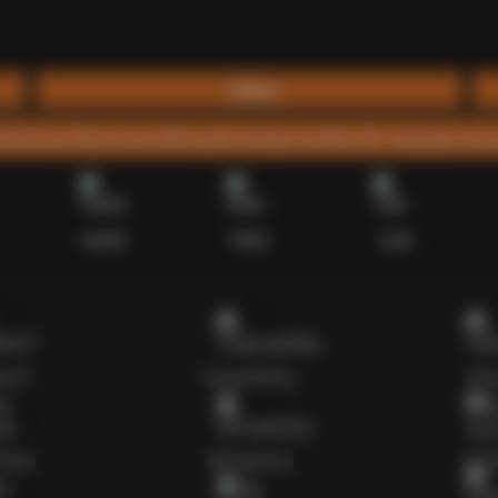
Daftar
Dunia 2026 gratis dengan kualitas HD, tayangan lancar, jadwal per
Casino
Poker
Lotto
SLOT
PragmaticPlay
Haba
Panda
Microgaming
5G G