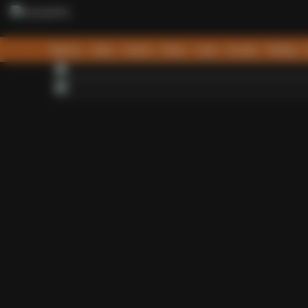
Beranda
Sports+
Slots
Casino
Poker
Lotto
Arcade
Fishing