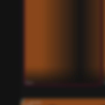
IDNLIVE
Arcade