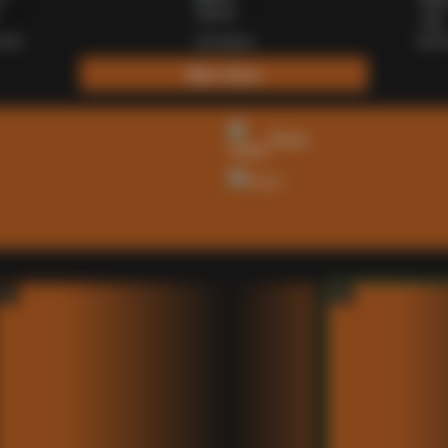
Soft
Slot Mania
Nolimi
Main Slots
Poker
201
267