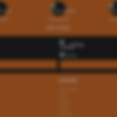
rcade
PragmaticPlay
Askm
Main Arcade
Fishing
SUKASPIN
Tentang Kami
Footer
Contact
Deposit
Withdraw