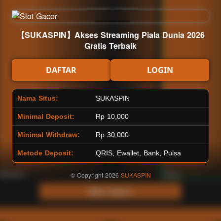
【SUKASPIN】Akses Streaming Piala Dunia 2026
Gratis Terbaik
DAFTAR
LOGIN
Nama Situs:
SUKASPIN
Minimal Deposit:
Rp 10,000
Minimal Withdraw:
Rp 30,000
Metode Deposit:
QRIS, Ewallet, Bank, Pulsa
© Copyright 2026
SUKASPIN
PragmaticPlay
Evolution
Main Casino