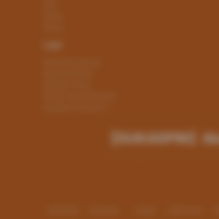
Lotto
Arcade
Fishing
Legal
Responsible Gaming
Syarat &Ketentuan
Kebijakan Privasi
Referral Syarat &Ketentuan
Pengaduan Konsumen
【SUKASPIN】Akses
Tonton pertandingan Piala Dunia 2026 s
IDNPOKER
IDNArcade
UboBet
SABA Sports
S