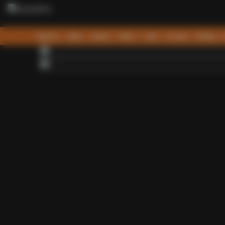
Beranda
Sports+
Slots
Casino
Poker
Lotto
Arcade
Fishing