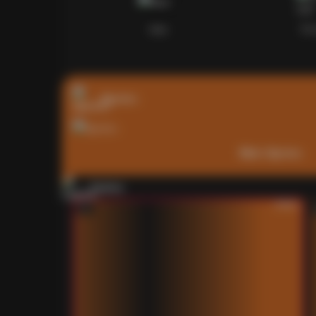
New
PG 
Sports+
Main Sports+
Casino
53