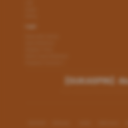
Lotto
Arcade
Fishing
Legal
Responsible Gaming
Syarat &Ketentuan
Kebijakan Privasi
Referral Syarat &Ketentuan
Pengaduan Konsumen
【SUKASPIN】Akses
Tonton pertandingan Piala Dunia 2026 s
IDNPOKER
IDNArcade
UboBet
SABA Sports
S