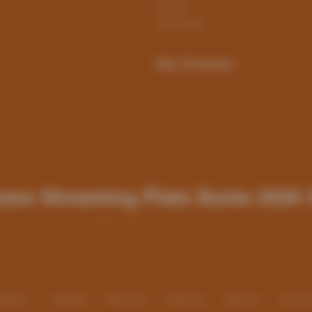
Referral
Leaderboard
Stay Connected
 Streaming Piala Dunia 2026 G
ecara online melalui SUKASPIN. Streaming HD, akses mudah, jadwal lengkap, 
Baca lebih
Partner
BOBET
CMD368
NSOFT 88
TFGaming
IDNSLOT
Spin Ro