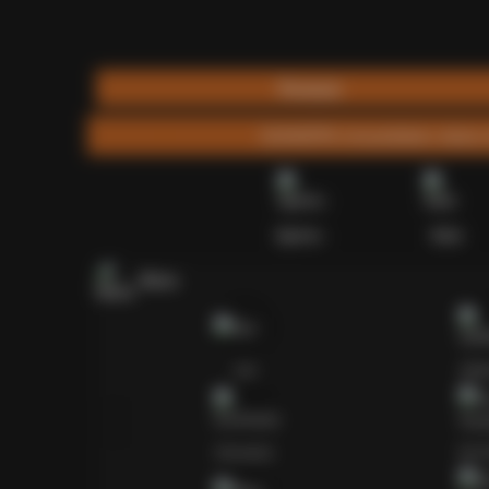
Promosi
SUKASPIN menyediakan akses streaming Piala Du
Sports+
Slots
Slots
Hot
IDN
Exclusive
Fat 