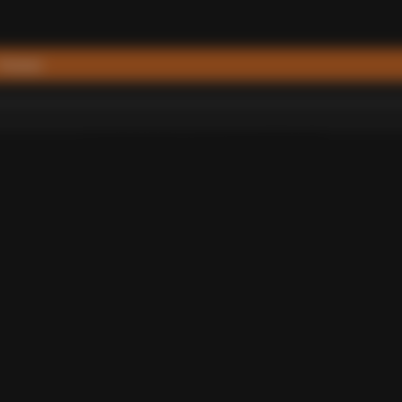
Promosi
1
2
3
4
5
6
7
8
9
10
11
12
13
14
15