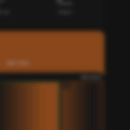
t City
Playtech
C
Main Poker
Lihat semua
53