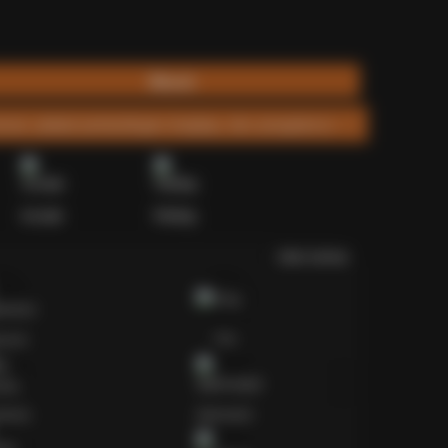
Masuk
tandingan lengkap, dan pengalaman menonton terbaik di berbagai pe
Arcade
Fishing
Lihat semua
nero
TTG
Play
ames
Askmeslot
Liv