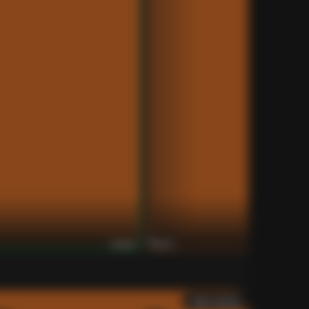
IDNLIVE
Lihat semua