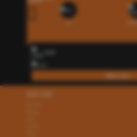
Hot
IDNA
Lotto
Main Lotto
Quick Links
Beranda
Sports+
Slots
Casino
Poker