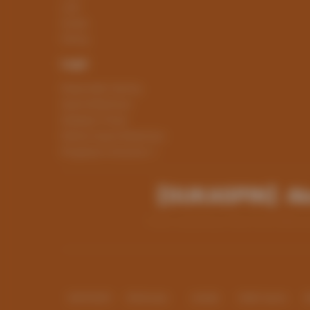
Lotto
Arcade
Fishing
Legal
Responsible Gaming
Syarat &Ketentuan
Kebijakan Privasi
Referral Syarat &Ketentuan
Pengaduan Konsumen
【SUKASPIN】Akses
Tonton pertandingan Piala Dunia 2026 s
IDNPOKER
IDNArcade
UboBet
SABA Sports
S