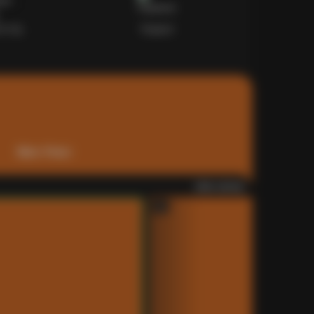
t City
Playtech
C
Main Poker
Lihat semua
53