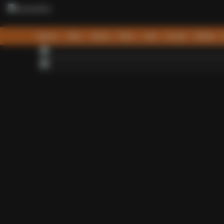
Beranda
Sports+
Slots
Casino
Poker
Lotto
Arcade
Fishing