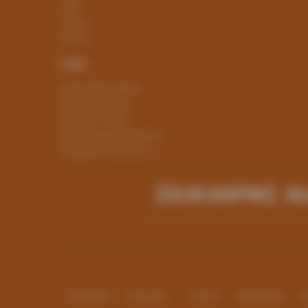
Lotto
Arcade
Fishing
Legal
Responsible Gaming
Syarat &Ketentuan
Kebijakan Privasi
Referral Syarat &Ketentuan
Pengaduan Konsumen
【SUKASPIN】Akses
Tonton pertandingan Piala Dunia 2026 s
IDNPOKER
IDNArcade
UboBet
SABA Sports
S