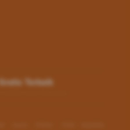
ratis Terbaik
dan pengalaman menonton tanpa gangguan.
yal
Level Up
Fat Panda
PG Soft
PragmaticPlay