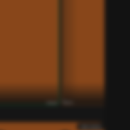
IDNLIVE
Lihat semua