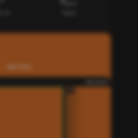
t City
Playtech
C
Main Poker
Lihat semua
53