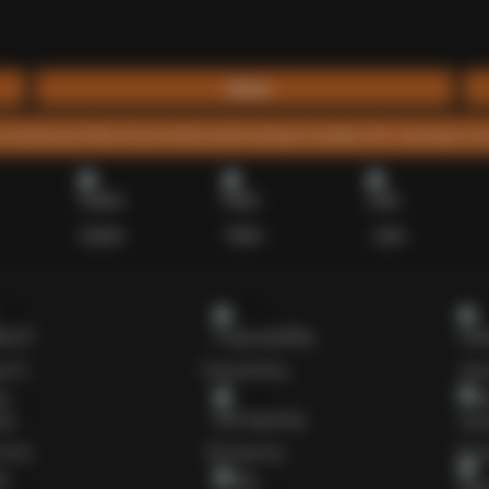
Daftar
 Dunia 2026 gratis dengan kualitas HD, tayangan lancar, jadwal per
Casino
Poker
Lotto
SLOT
PragmaticPlay
Haba
Panda
Microgaming
5G G