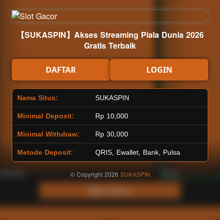
【SUKASPIN】Akses Streaming Piala Dunia 2026
Gratis Terbaik
DAFTAR
LOGIN
Nama Situs:
SUKASPIN
Minimal Deposit:
Rp 10,000
Minimal Withdraw:
Rp 30,000
Metode Deposit:
QRIS, Ewallet, Bank, Pulsa
© Copyright 2026
SUKASPIN
PragmaticPlay
Evolution
Main Casino