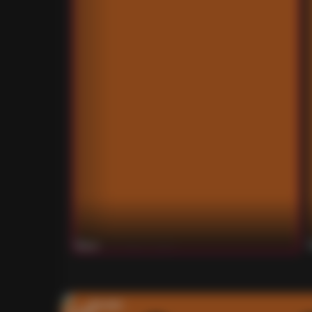
IDNLIVE
Arcade