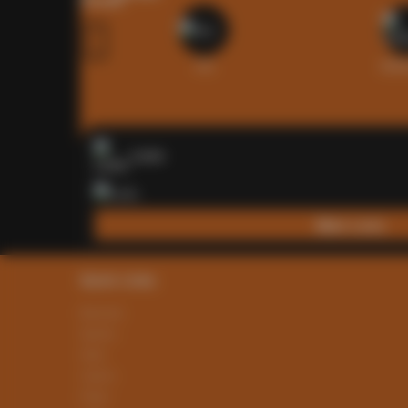
Hot
IDNA
Lotto
Main Lotto
Quick Links
Beranda
Sports+
Slots
Casino
Poker