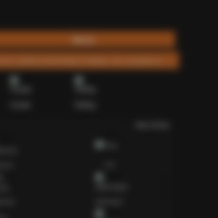
Masuk
rtandingan lengkap, dan pengalaman menonton terbaik di berbagai p
Arcade
Fishing
Lihat semua
nero
TTG
Play
ames
Askmeslot
Liv