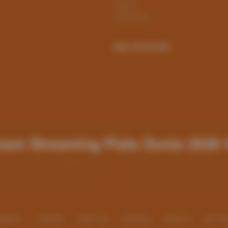
Referral
Leaderboard
Stay Connected
 Streaming Piala Dunia 2026 G
ecara online melalui SUKASPIN. Streaming HD, akses mudah, jadwal lengkap, 
Baca lebih
Partner
BOBET
CMD368
NSOFT 88
TFGaming
IDNSLOT
Spin Ro