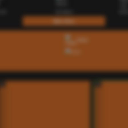
Soft
Slot Mania
Nolimi
Main Slots
Poker
201
267