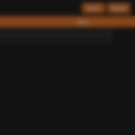
Daftar
Masuk
Menu