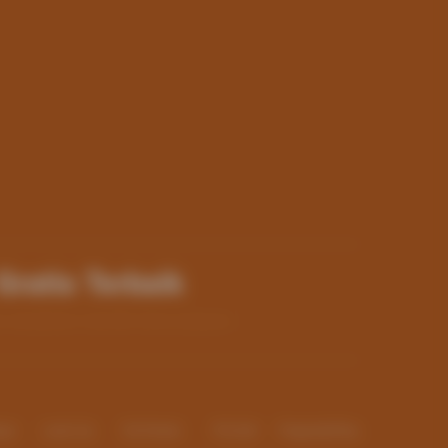
ratis Terbaik
dan pengalaman menonton tanpa gangguan.
yal
Level Up
Fat Panda
PG Soft
PragmaticPlay