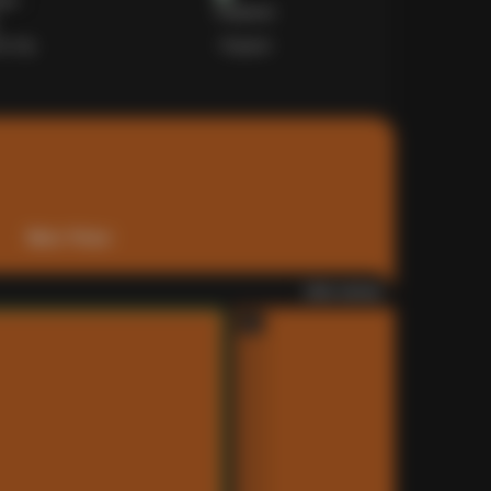
t City
Playtech
C
Main Poker
Lihat semua
53