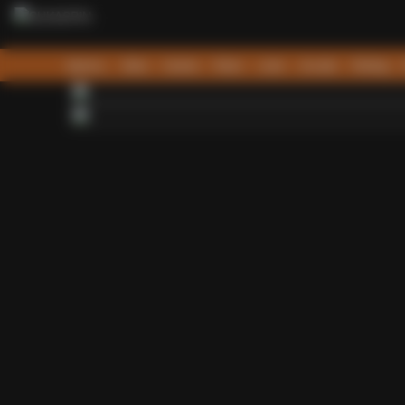
Beranda
Sports+
Slots
Casino
Poker
Lotto
Arcade
Fishing