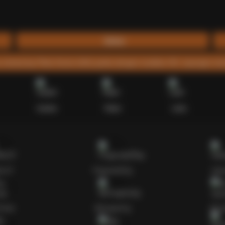
Daftar
Dunia 2026 gratis dengan kualitas HD, tayangan lancar, jadwal pert
Casino
Poker
Lotto
SLOT
PragmaticPlay
Haba
Panda
Microgaming
5G G