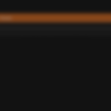
Promosi
1
2
3
4
5
6
7
8
9
10
11
12
13
14
15