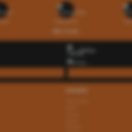
rcade
PragmaticPlay
Askm
Main Arcade
Fishing
SUKASPIN
Tentang Kami
Footer
Contact
Deposit
Withdraw