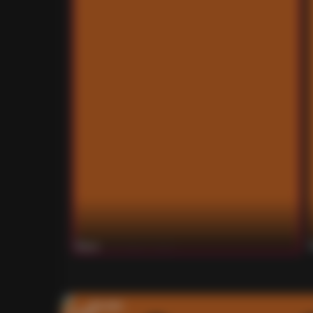
IDNLIVE
Arcade