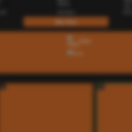
Soft
Slot Mania
Nolimi
Main Slots
Poker
201
267