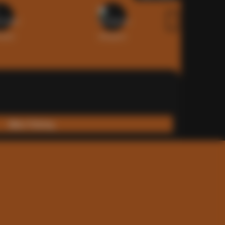
eslot
Minigame
Micro
Main Fishing