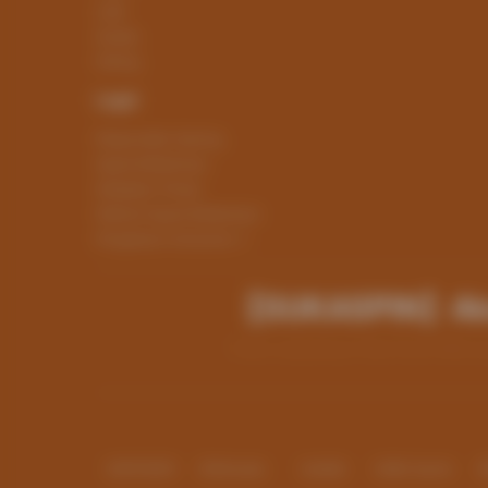
Lotto
Arcade
Fishing
Legal
Responsible Gaming
Syarat &Ketentuan
Kebijakan Privasi
Referral Syarat &Ketentuan
Pengaduan Konsumen
【SUKASPIN】Akses
Tonton pertandingan Piala Dunia 2026 s
IDNPOKER
IDNArcade
UboBet
SABA Sports
S