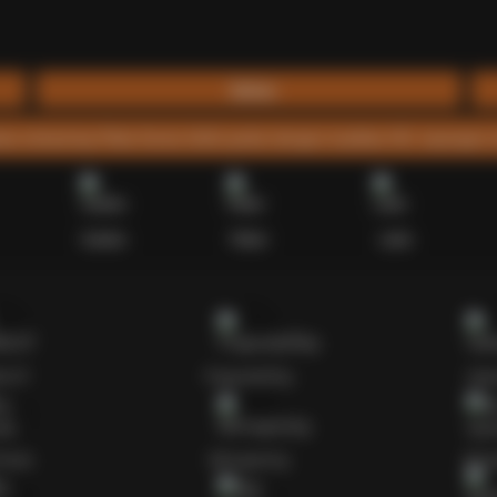
Daftar
a Dunia 2026 gratis dengan kualitas HD, tayangan lancar, jadwal p
Casino
Poker
Lotto
SLOT
PragmaticPlay
Haba
Panda
Microgaming
5G G