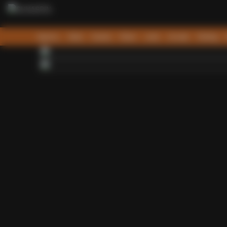
Beranda
Sports+
Slots
Casino
Poker
Lotto
Arcade
Fishing