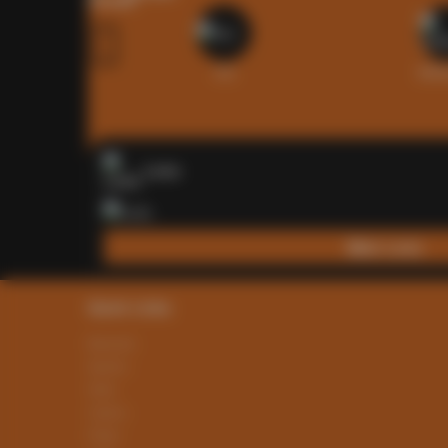
Hot
IDNA
Lotto
Main Lotto
Quick Links
Beranda
Sports+
Slots
Casino
Poker