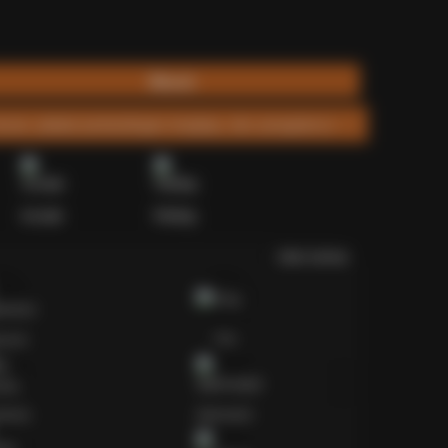
Masuk
tandingan lengkap, dan pengalaman menonton terbaik di berbagai pe
Arcade
Fishing
Lihat semua
nero
TTG
Play
ames
Askmeslot
Liv