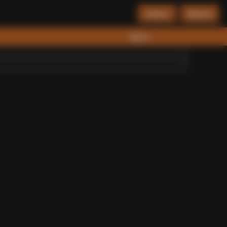
Daftar
Masuk
Menu