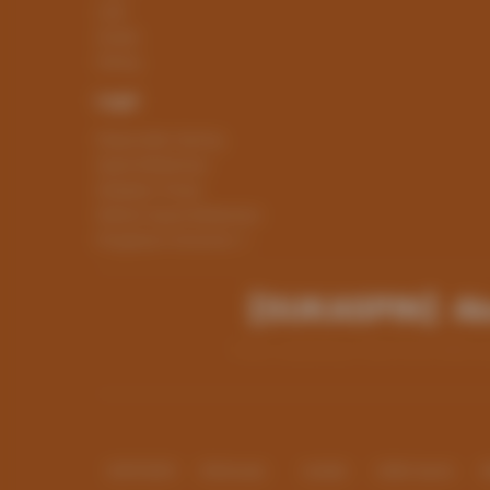
Lotto
Arcade
Fishing
Legal
Responsible Gaming
Syarat &Ketentuan
Kebijakan Privasi
Referral Syarat &Ketentuan
Pengaduan Konsumen
【SUKASPIN】Akses
Tonton pertandingan Piala Dunia 2026 s
IDNPOKER
IDNArcade
UboBet
SABA Sports
S