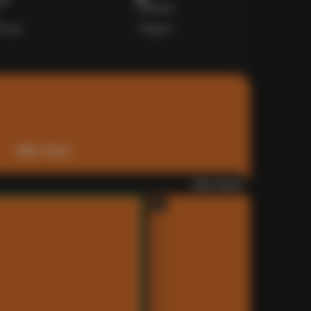
t City
Playtech
C
Main Poker
Lihat semua
53