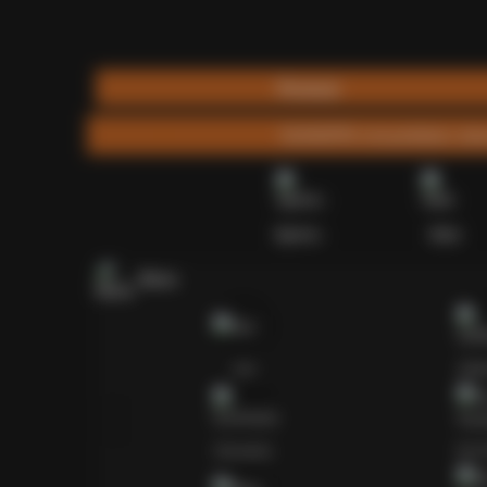
Promosi
SUKASPIN menyediakan akses streaming Piala
Sports+
Slots
Slots
Hot
IDN
Exclusive
Fat 