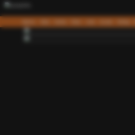
Beranda
Sports+
Slots
Casino
Poker
Lotto
Arcade
Fishing