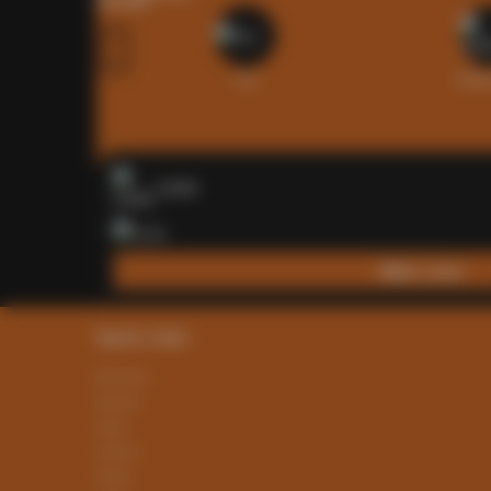
Hot
IDNA
Lotto
Main Lotto
Quick Links
Beranda
Sports+
Slots
Casino
Poker