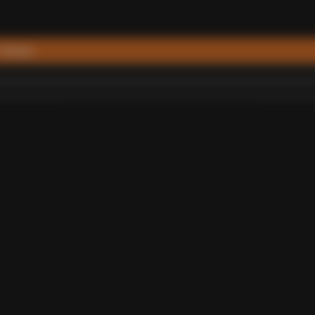
Promosi
1
2
3
4
5
6
7
8
9
10
11
12
13
14
15