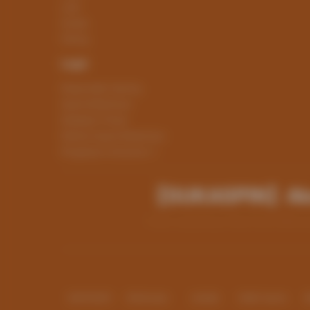
Lotto
Arcade
Fishing
Legal
Responsible Gaming
Syarat &Ketentuan
Kebijakan Privasi
Referral Syarat &Ketentuan
Pengaduan Konsumen
【SUKASPIN】Akses
Tonton pertandingan Piala Dunia 2026 s
IDNPOKER
IDNArcade
UboBet
SABA Sports
S