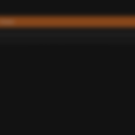
Promosi
1
2
3
4
5
6
7
8
9
10
11
12
13
14
15