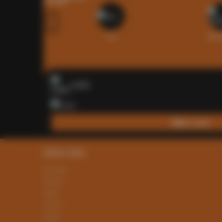
Hot
IDNA
Lotto
Main Lotto
Quick Links
Beranda
Sports+
Slots
Casino
Poker