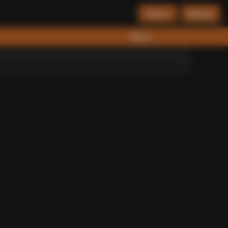
Daftar
Masuk
Menu