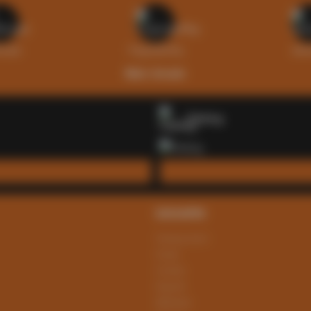
rcade
PragmaticPlay
Askm
Main Arcade
Fishing
SUKASPIN
Tentang Kami
Footer
Contact
Deposit
Withdraw