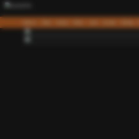
Beranda
Sports+
Slots
Casino
Poker
Lotto
Arcade
Fishing