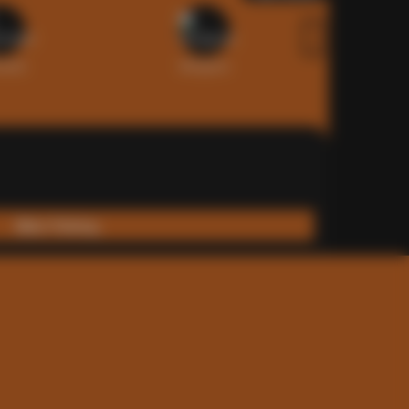
eslot
Minigame
Micro
Main Fishing