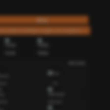
Masuk
tandingan lengkap, dan pengalaman menonton terbaik di berbagai pe
Arcade
Fishing
Lihat semua
nero
TTG
Play
ames
Askmeslot
Liv