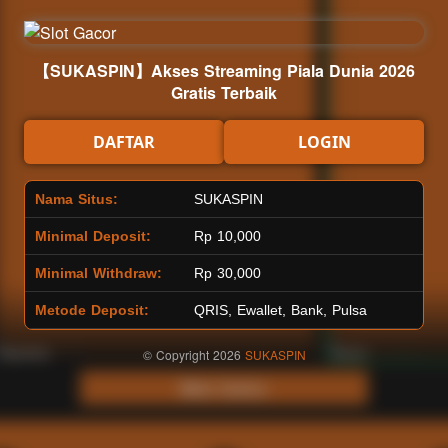
【SUKASPIN】Akses Streaming Piala Dunia 2026
Gratis Terbaik
DAFTAR
LOGIN
Nama Situs:
SUKASPIN
Minimal Deposit:
Rp 10,000
Minimal Withdraw:
Rp 30,000
Metode Deposit:
QRIS, Ewallet, Bank, Pulsa
© Copyright 2026
SUKASPIN
PragmaticPlay
Evolution
Main Casino